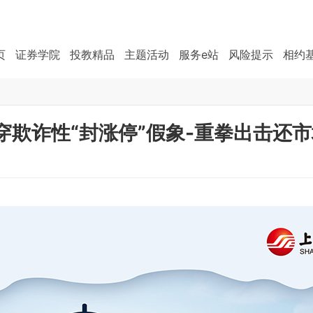
页
证券学院
投教精品
主题活动
服务e站
风险提示
相约
穿欺诈性“封涨停”假象-重拳出击还